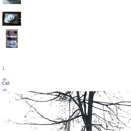
↑
←
Ctrl
→