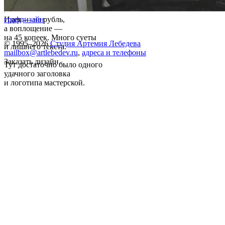
Идея — на рубль,
графдизайн
а воплощение —
на 45 копеек. Много суеты
© 1995–2026
Студия Артемия Лебедева
и лишнего текста.
mailbox@artlebedev.ru
,
адреса и телефоны
Заказать дизайн...
Тут достаточно было одного
удачного заголовка
и логотипа мастерской.