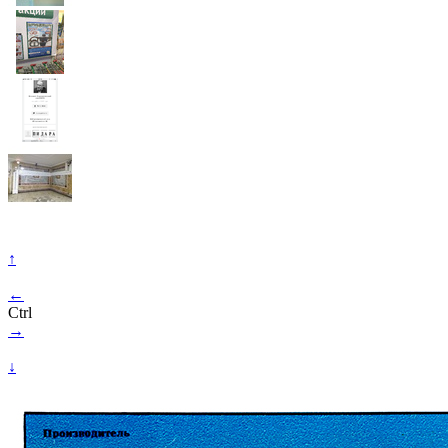
↑
←
Ctrl
→
↓