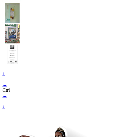
↑
←
Ctrl
→
↓