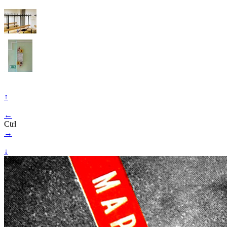
↑
←
Ctrl
→
↓