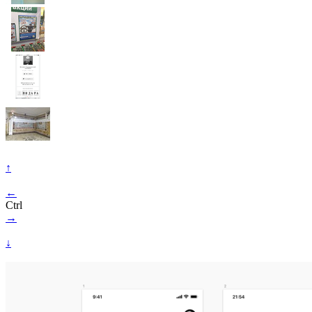
↑
←
Ctrl
→
↓