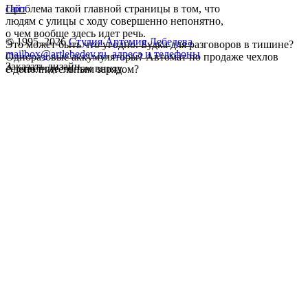
Проблема такой главной страницы в том, что
сайт
людям с улицы с ходу совершенно непонятно,
о чем вообще здесь идет речь.
© 1995–2026
Студия Артемия Лебедева
Это может быть что угодно. Будка для разговоров в тишине?
mailbox@artlebedev.ru
,
адреса и телефоны
Одноразовые аккумуляторы? Автомат по продаже чехлов
Заказать дизайн...
А ответ где-то там внизу.
с дополнительным зарядом?