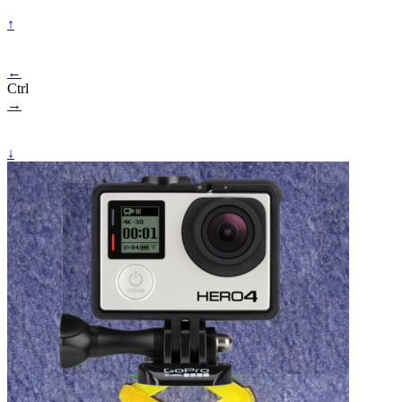
↑
←
Ctrl
→
↓