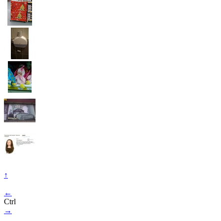
↑
←
Ctrl
→