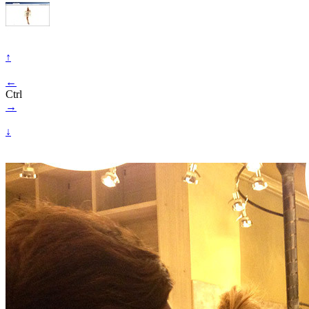
↑
←
Ctrl
→
↓