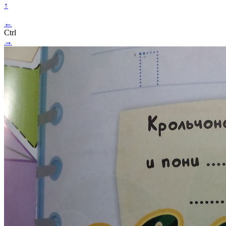
↑
←
Ctrl
→