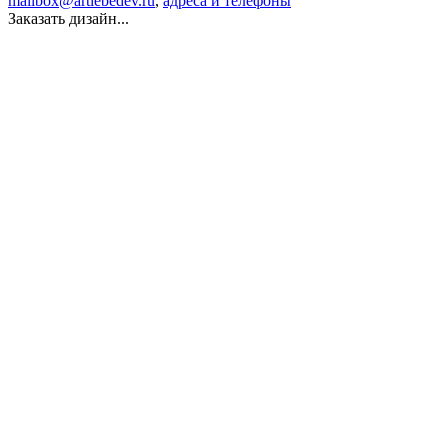
mailbox@artlebedev.ru
,
адреса и телефоны
Заказать дизайн...