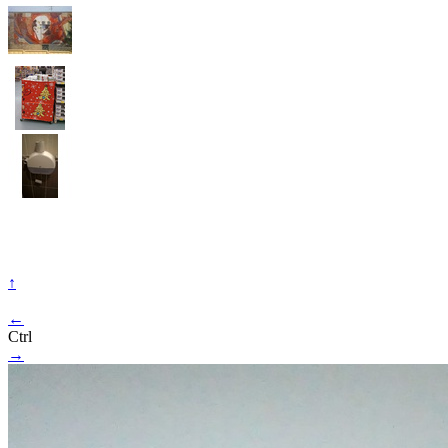
↑
←
Ctrl
→