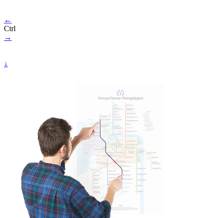
←
Ctrl
→
↓