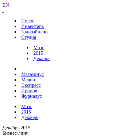
EN
Новое
Инвентарь
Задизайнено
Студия
Мозг
2015
Декабрь
Магазинус
Медиа
Экспресс
Иронов
Журналус
Мозг
2015
Декабрь
Декабрь 2015
Бизнес-линч