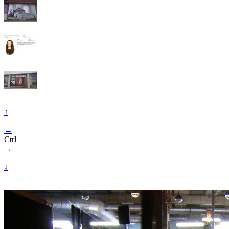
↑
←
Ctrl
→
↓