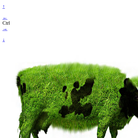
↑
←
Ctrl
→
↓