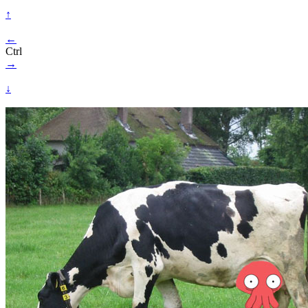
↑
←
Ctrl
→
↓