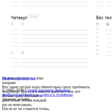
Можно прочитать слева
графдизайн
верстка
направо
Все такие штуки надо обязательно сразу пробовать
© 1995–2026
Студия Артемия Лебедева
заполнять. Без этого неясно, работает или нет
mailbox@artlebedev.ru
,
адреса и телефоны
Лучше сразу поставить
Заказать дизайн...
двоеточие, чтобы каждый
раз не вписывать
После кг не ставится точка,