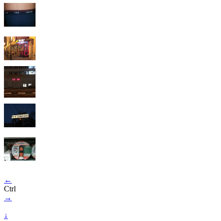
←
Ctrl
→
↓