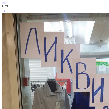
←
Ctrl
→