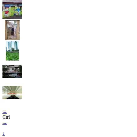
←
Ctrl
→
↓