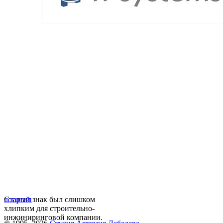
Старый знак был слишком
логотип
хлипким для строительно-
инжиниринговой компании.