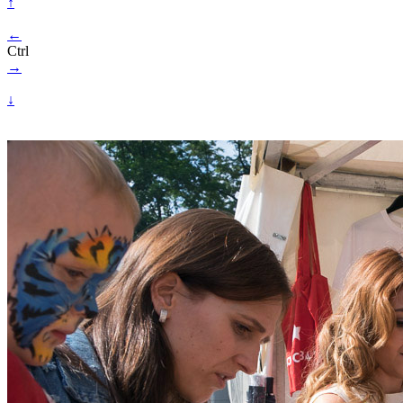
↑
←
Ctrl
→
↓