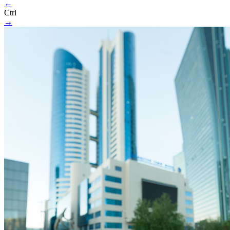
←
Ctrl
→