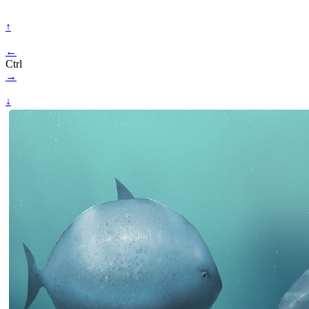
↑
←
Ctrl
→
↓