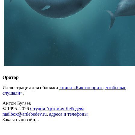
Оратор
Иллюстрация для обложки
книги «Как говорить, чтобы вас
слушали»
.
Антон Бугаев
© 1995–2026
Студия Артемия Лебедева
mailbox@artlebedev.ru
,
адреса и телефоны
Заказать дизайн...