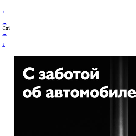
↑
←
Ctrl
→
↓