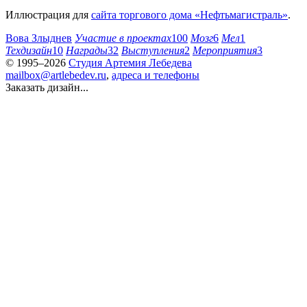
Иллюстрация для
сайта торгового дома «Нефтьмагистраль»
.
Вова Злыднев
Участие в проектах
100
Мозг
6
Мел
1
Техдизайн
10
Награды
32
Выступления
2
Мероприятия
3
© 1995–2026
Студия Артемия Лебедева
mailbox@artlebedev.ru
,
адреса и телефоны
Заказать дизайн...