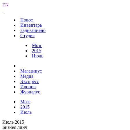
EN
Новое
Инвентарь
Задизайнено
Студия
Мозг
2015
Июль
Магазинус
Медиа
Экспресс
Иронов
Журналус
Мозг
2015
Июль
Июль 2015
Бизнес-линч