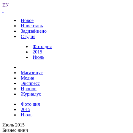
EN
Новое
Инвентарь
Задизайнено
Студия
Фото дня
2015
Июль
Магазинус
Медиа
Экспресс
Иронов
Журналус
Фото дня
2015
Июль
Июль 2015
Бизнес-линч