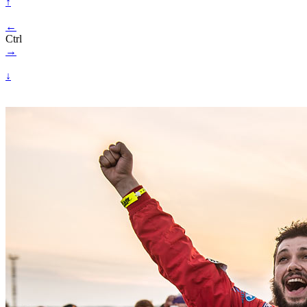
↑
←
Ctrl
→
↓