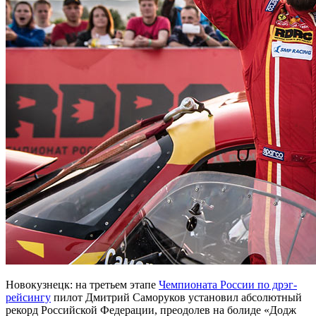
Новокузнецк: на третьем этапе
Чемпионата России по дрэг-
рейсингу
пилот Дмитрий Саморуков установил абсолютный
рекорд Российской Федерации, преодолев на болиде «Додж