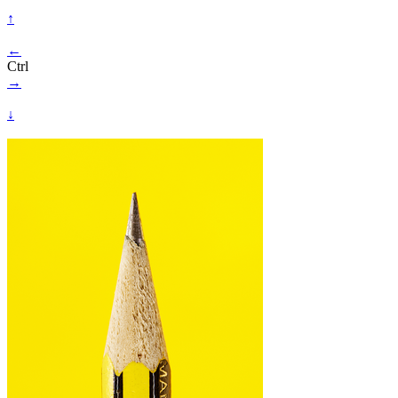
↑
←
Ctrl
→
↓