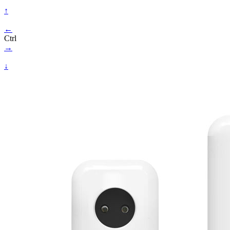
↑
←
Ctrl
→
↓