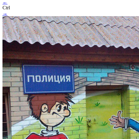
←
Ctrl
→