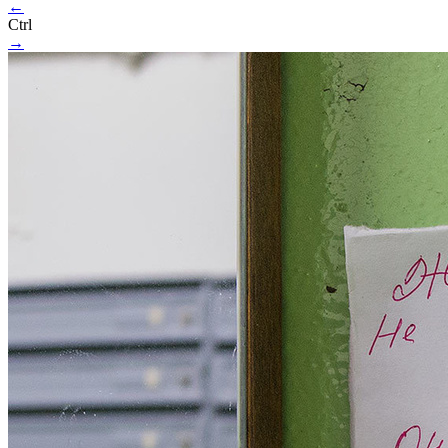
←
Ctrl
→