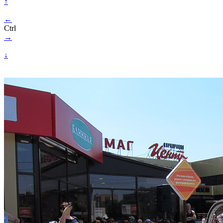
↑
←
Ctrl
→
↓