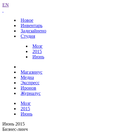
EN
Новое
Инвентарь
Задизайнено
Студия
Мозг
2015
Июнь
Магазинус
Медиа
Экспресс
Иронов
Журналус
Мозг
2015
Июнь
Июнь 2015
Бизнес-линч