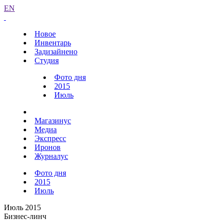
EN
Новое
Инвентарь
Задизайнено
Студия
Фото дня
2015
Июль
Магазинус
Медиа
Экспресс
Иронов
Журналус
Фото дня
2015
Июль
Июль 2015
Бизнес-линч