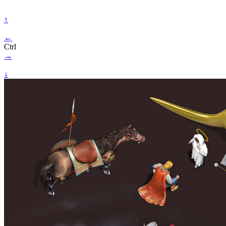
↑
←
Ctrl
→
↓