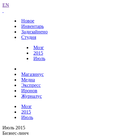
EN
Новое
Инвентарь
Задизайнено
Студия
Мозг
2015
Июль
Магазинус
Медиа
Экспресс
Иронов
Журналус
Мозг
2015
Июль
Июль 2015
Бизнес-линч