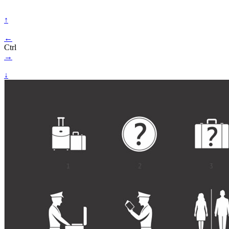
↑
←
Ctrl
→
↓