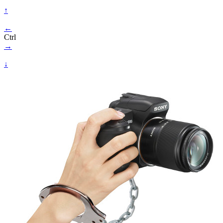
↑
←
Ctrl
→
↓