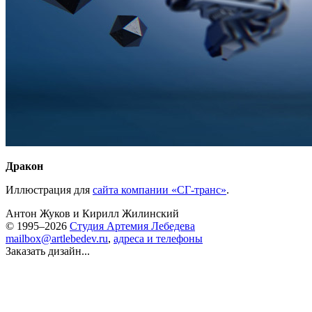
Дракон
Иллюстрация для
сайта компании «СГ-транс»
.
Антон Жуков
и
Кирилл Жилинский
© 1995–2026
Студия Артемия Лебедева
mailbox@artlebedev.ru
,
адреса и телефоны
Заказать дизайн...