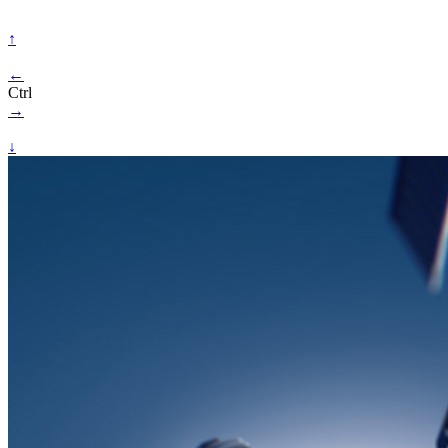
↑
←
Ctrl
→
↓