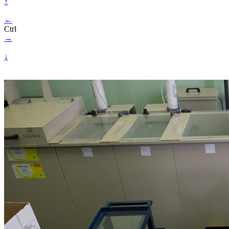
↑
←
Ctrl
→
↓