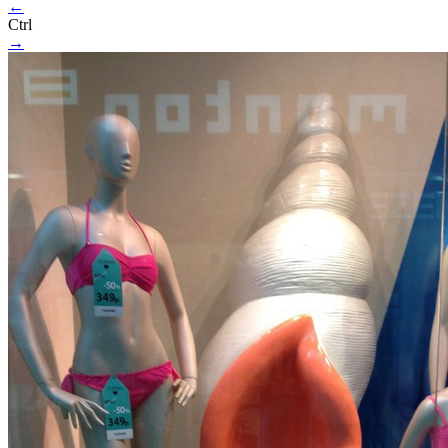
←
Ctrl
→