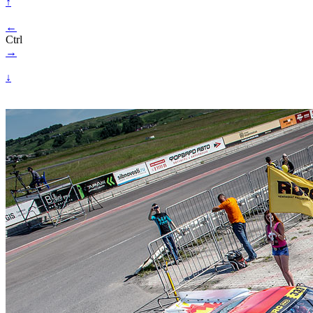
↑
←
Ctrl
→
↓