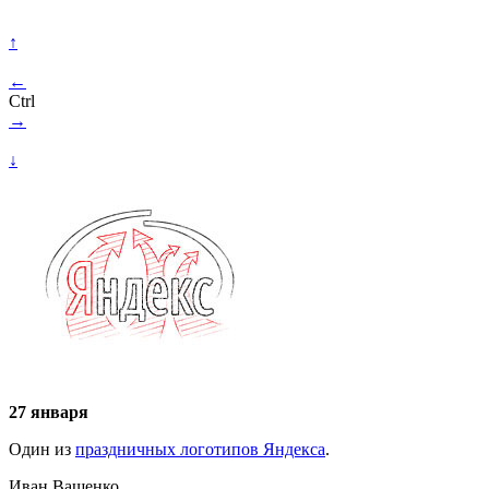
↑
←
Ctrl
→
↓
27 января
Один из
праздничных логотипов Яндекса
.
Иван Ващенко