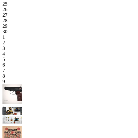
25
26
27
28
29
30
1
2
3
4
5
6
7
8
9