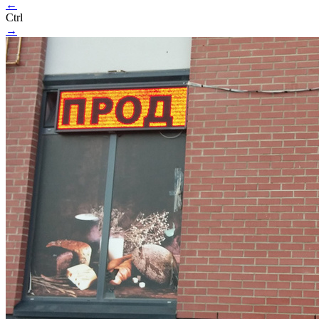
←
Ctrl
→