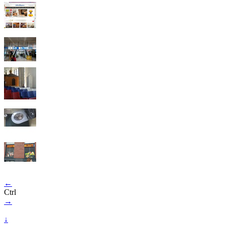
←
Ctrl
→
↓