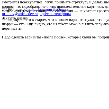
смотрится поаккуратнее, легче понимать структуру и делать в
вопрос, что подобраны не очень привлекательные картинки, да
© 1995–2026
Студия Артемия Лебедева
мелко, и поэтому нет кайфного ощущения — не хватает красоты
mailbox@artlebedev.ru
,
адреса и телефоны
Заказать дизайн...
Типографика что в старом, что в новом варианте нуждается в 
цифры — буэ. Еще видно, что из текста можно вылить пару абз
переписать.
Надо сделать варианты «после после», которые были бы попри