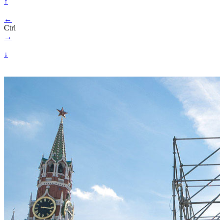
↑
←
Ctrl
→
↓