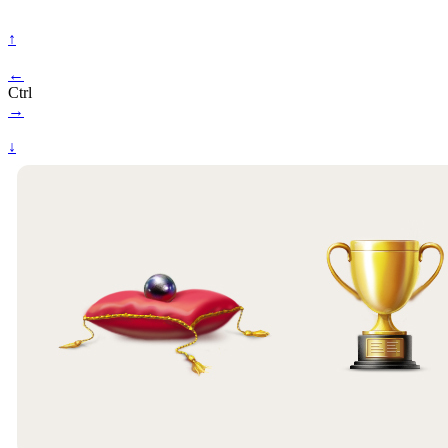
↑
←
Ctrl
→
↓