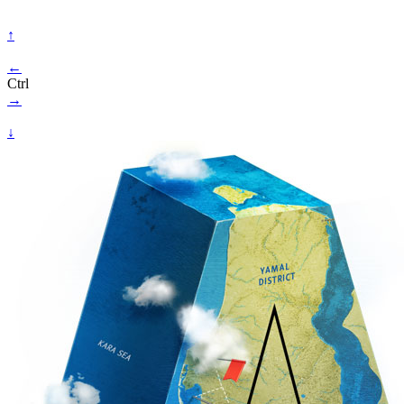
↑
←
Ctrl
→
↓