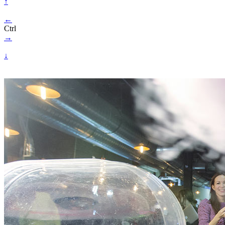
↑
←
Ctrl
→
↓