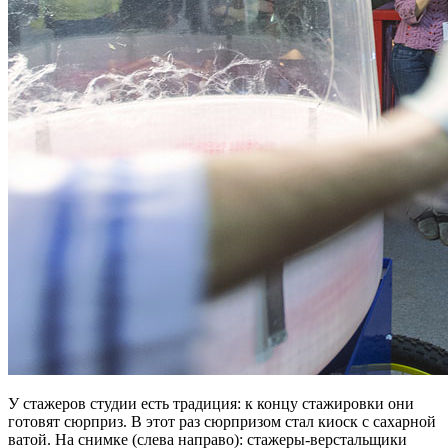
У стажеров студии есть традиция: к концу стажировки они
готовят сюрприз. В этот раз сюрпризом стал киоск с сахарной
ватой. На снимке (слева направо): стажеры-верстальщики