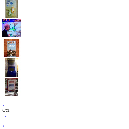
←
Ctrl
→
↓