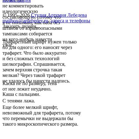
Позвольте
иллюстрация
не комментировать
идеологическую
© 1995–2026
Студия Артемия Лебедева
составляющую, потому что
mailbox@artlebedev.ru
,
адреса и телефоны
я не понимаю, как баба без
Заказать дизайн...
штанов со взрывоопасными
тампаксами собирается
на кого-нибудь навести
Трафаретный шрифт нужен только
ужас.
по для одного: его наносят через
трафарет. Что было аккуратно
и без сложных технологий
шелкографии. Спрашивается,
зачем верхняя строчка такая
мелкая? Через такой трафарет
не удалось бы нанести надпись.
Каска не по размеру, тень
от нее лежит неудачно.
Каша с пальцами.
С тенями лажа.
Еще более мелкий шрифт,
невозможный для трафарета, потому
что перемычки не выдержали бы
такого микроскопического размера.